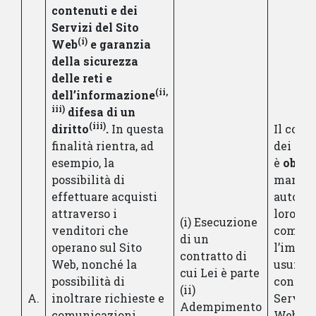
contenuti e dei
Servizi del Sito
(i)
Web
e garanzia
della sicurezza
delle reti e
(ii,
dell’informazione
iii)
difesa di un
(iii)
diritto
.
In questa
Il conf
finalità rientra, ad
dei Suo
esempio, la
è
obbli
possibilità di
mancat
effettuare acquisti
autoriz
attraverso i
loro tr
(i) Esecuzione
venditori che
compor
di un
operano sul Sito
l’imposs
contratto di
Web, nonché la
usufrui
cui Lei è parte
possibilità di
contenu
(ii)
A.
inoltrare richieste e
Servizi
Adempimento
comunicazioni
Web. Ino