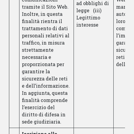
ad obblighi di
tramite il Sito Web.
mancat
legge (iii)
Inoltre, in questa
autoriz
Legittimo
finalità rientra il
loro tr
interesse
trattamento di dati
compor
personali relativi al
l’imposs
traffico, in misura
garanti
strettamente
sicurez
necessaria e
reti e
proporzionata per
dell’in
garantire la
sicurezza delle reti
e dell’informazione.
In aggiunta, questa
finalità comprende
l’esercizio del
diritto di difesa in
sede giudiziaria.
Iscrizione alla