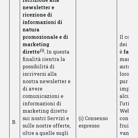
newsletter e
ricezione di
informazioni di
natura
promozionale e di
Il conf
marketing
dei Suo
(i)
diretto
.
In questa
è
facol
finalità rientra la
mancat
possibilità di
autoriz
iscriversi alla
loro tr
nostra newsletter e
pur no
di avere
impede
comunicazioni e
alcun 
informazioni di
l’utiliz
marketing diretto
Web, p
sui nostri Servizi e
(i) Consenso
consent
B.
sulle nostre offerte,
espresso
fruire 
oltre a quelle sugli
vantag