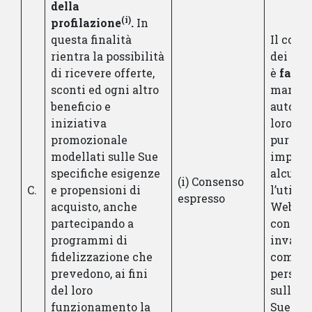
della
(i)
profilazione
.
In
questa finalità
Il conf
rientra la possibilità
dei Suo
di ricevere offerte,
è
facol
sconti ed ogni altro
mancat
beneficio e
autoriz
iniziativa
loro tr
promozionale
pur no
modellati sulle Sue
impede
specifiche esigenze
alcun 
(i) Consenso
C.
e propensioni di
l’utiliz
espresso
acquisto, anche
Web, p
partecipando a
consent
programmi di
invarL
fidelizzazione che
comuni
prevedono, ai fini
persona
del loro
sulla b
funzionamento la
Sue esi