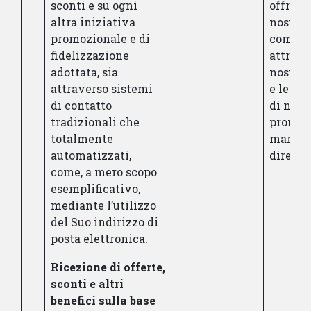
sconti e su ogni
offriam
altra iniziativa
nostra
promozionale e di
commu
fidelizzazione
attrave
adottata, sia
nostra 
attraverso sistemi
e le in
di contatto
di natu
tradizionali che
promozi
totalmente
market
automatizzati,
diretto.
come, a mero scopo
esemplificativo,
mediante l’utilizzo
del Suo indirizzo di
posta elettronica.
Ricezione di offerte,
sconti e altri
benefici sulla base