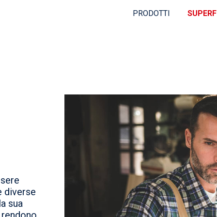
PRODOTTI
SUPERF
ssere
e diverse
la sua
o rendono