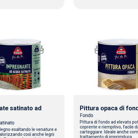
ate satinato ad
Pittura opaca di fon
Fondo
Pittura di fondo ad elevato po
atinato
coprente e riempitivo, facile d
legno esaltando le venature e
carteggiare. Ideale anche co
 valorizzando così anche legni
trattamento di imprimitura ...