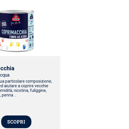
cchia
acqua
sua particolare composizione,
ed aiutare a coprire vecchie
midità, nicotina, fuliggine,
, penna ...
SCOPRI