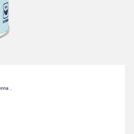
nna ...