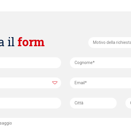
 il
form