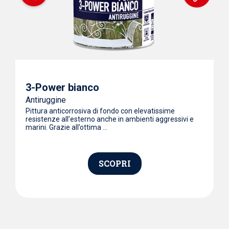
S
e
s
3-Power bianco
Antiruggine
Pittura anticorrosiva di fondo con elevatissime
resistenze all’esterno anche in ambienti aggressivi e
marini. Grazie all’ottima ...
SCOPRI