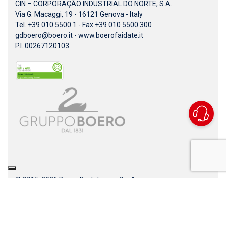
CIN – CORPORAÇÃO INDUSTRIAL DO NORTE, S.A.
Via G. Macaggi, 19 - 16121 Genova - Italy
Tel. +39 010 5500.1 - Fax +39 010 5500.300
gdboero@boero.it
-
www.boerofaidate.it
P.I. 00267120103
© 2015-2026 Boero Bartolomeo S.p.A.
Note legali
|
Privacy Policy
|
Cookie Policy
|
Dichiarazione di Accessibilità