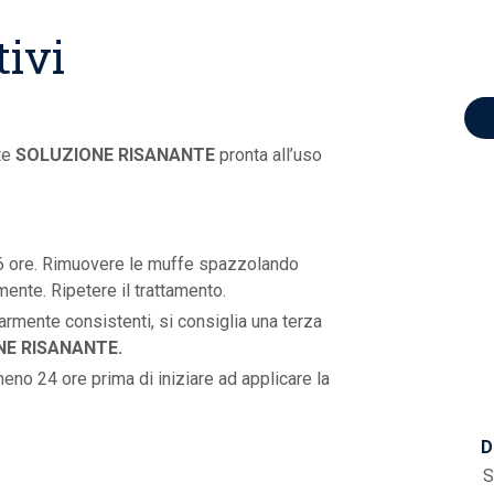
tivi
te
SOLUZIONE RISANANTE
pronta all’uso
6 ore. Rimuovere le muffe spazzolando
nte. Ripetere il trattamento.
olarmente consistenti, si consiglia una terza
E RISANANTE.
eno 24 ore prima di iniziare ad applicare la
D
S