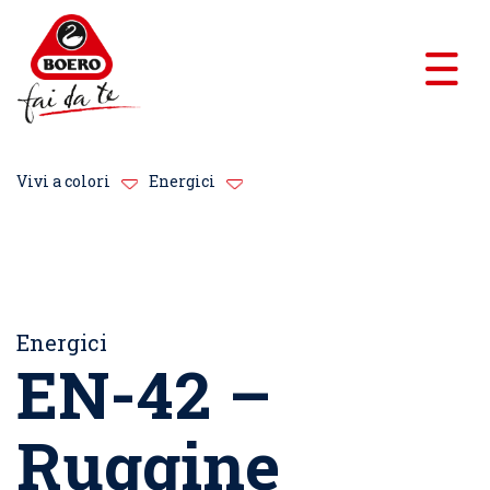
Vivi a colori
Energici
Energici
EN-42 –
Ruggine