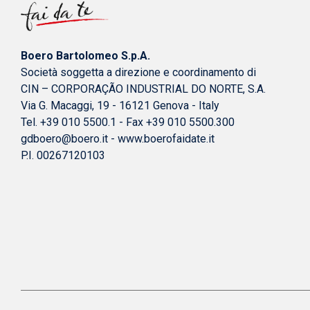
Boero Bartolomeo S.p.A.
Società soggetta a direzione e coordinamento di
CIN – CORPORAÇÃO INDUSTRIAL DO NORTE, S.A.
Via G. Macaggi, 19 - 16121 Genova - Italy
Tel. +39 010 5500.1 - Fax +39 010 5500.300
gdboero@boero.it
-
www.boerofaidate.it
P.I. 00267120103
© 2015-2026 Boero Bartolomeo S.p.A.