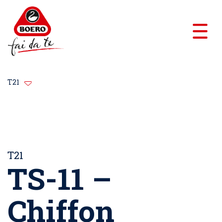
T21
T21
TS-11 –
Chiffon