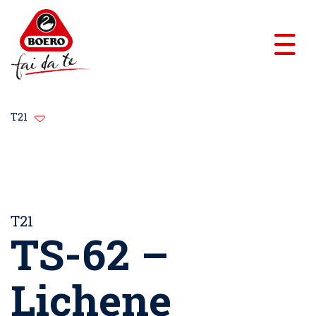
T21
T21
TS-62 –
Lichene