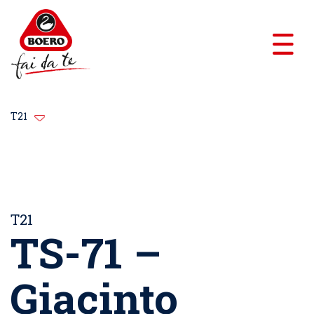
T21
T21
TS-71 –
Giacinto